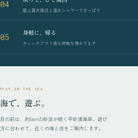
04
屋上露天風呂と温水シャワーでさっぱり
身軽に、帰る
05
チェックアウト後も荷物を預かります
PLAY IN THE SEA
海で、遊ぶ。
目の前は、約5kmの砂浜が続く平砂浦海岸。遊び
方に合わせて、近くの海と店をご案内します。