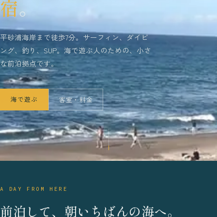
宿
。
平砂浦海岸まで徒歩7分。サーフィン、ダイビ
ング、釣り、SUP。海で遊ぶ人のための、小さ
な前泊拠点です。
海で遊ぶ
客室・料金
A DAY FROM HERE
前泊して、朝いちばんの海へ。