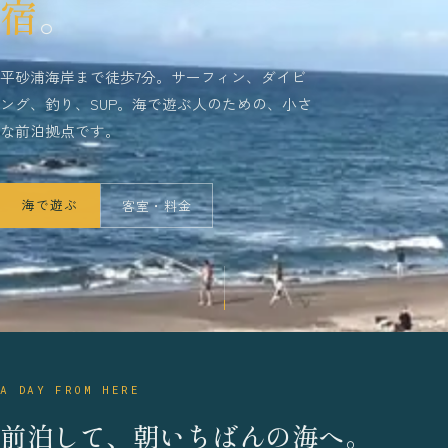
宿
。
平砂浦海岸まで徒歩7分。サーフィン、ダイビ
ング、釣り、SUP。海で遊ぶ人のための、小さ
な前泊拠点です。
海で遊ぶ
客室・料金
A DAY FROM HERE
前泊して、朝いちばんの海へ。