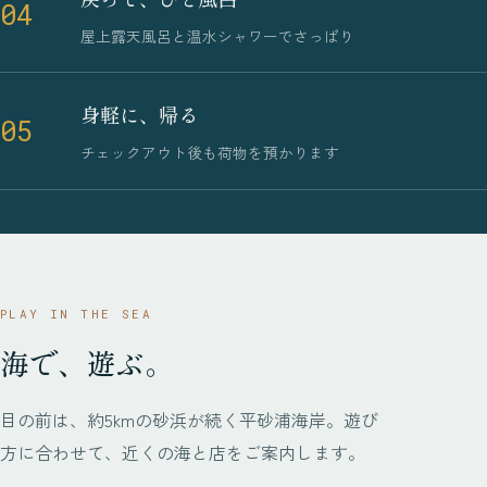
04
屋上露天風呂と温水シャワーでさっぱり
身軽に、帰る
05
チェックアウト後も荷物を預かります
PLAY IN THE SEA
海で、遊ぶ。
目の前は、約5kmの砂浜が続く平砂浦海岸。遊び
方に合わせて、近くの海と店をご案内します。