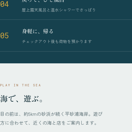
04
屋上露天風呂と温水シャワーでさっぱり
身軽に、帰る
05
チェックアウト後も荷物を預かります
PLAY IN THE SEA
海で、遊ぶ。
目の前は、約5kmの砂浜が続く平砂浦海岸。遊び
方に合わせて、近くの海と店をご案内します。