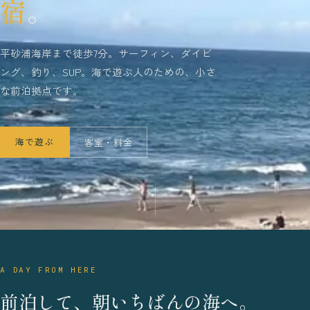
宿
。
平砂浦海岸まで徒歩7分。サーフィン、ダイビ
ング、釣り、SUP。海で遊ぶ人のための、小さ
な前泊拠点です。
海で遊ぶ
客室・料金
A DAY FROM HERE
前泊して、朝いちばんの海へ。